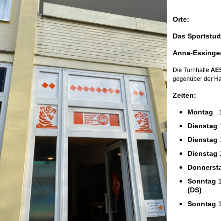
Orte:
Das Sportstud
Anna-Essinge
Die Turnhalle
AE
gegenüber der H
Zeiten:
Montag
19
Dienstag
Dienstag
Dienstag
Donnerst
Sonntag
(DS)
Sonntag
1