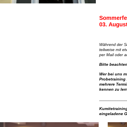
Sommerfer
03. August
Während der Sch
teilweise mit e
per Mail oder a
Bitte beachten
Wer bei uns mi
Probetraining 
mehrere Termi
kennen zu ler
____________
Kumitetrainin
eingeladene G