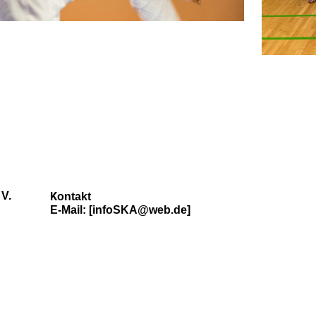
 V.
K
ontakt
E-Mail: [infoSKA@web.de]